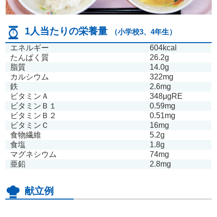
1人当たりの栄養量
（小学校3、4年生）
エネルギー
604kcal
たんぱく質
26.2g
脂質
14.0g
カルシウム
322mg
鉄
2.6mg
ビタミンＡ
348μgRE
ビタミンＢ１
0.59mg
ビタミンＢ２
0.51mg
ビタミンＣ
16mg
食物繊維
5.2g
食塩
1.8g
マグネシウム
74mg
亜鉛
2.8mg
献立例