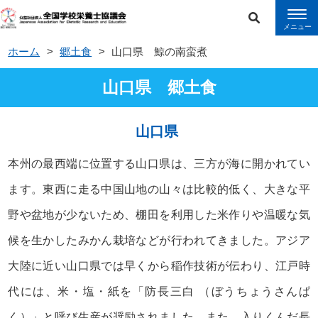
ホーム
郷土食
山口県 鯨の南蛮煮
山口県 郷土食
山口県
本州の最西端に位置する山口県は、三方が海に開かれてい
ます。東西に走る中国山地の山々は比較的低く、大きな平
野や盆地が少ないため、棚田を利用した米作りや温暖な気
候を生かしたみかん栽培などが行われてきました。アジア
大陸に近い山口県では早くから稲作技術が伝わり、江戸時
代には、米・塩・紙を「防長三白 （ぼうちょうさんぱ
く）」と呼び生産が奨励されました。また、入りくんだ長