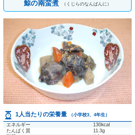
鯨の南蛮煮
（くじらのなんばんに）
1人当たりの栄養量
（小学校3、4年生）
エネルギー
130kcal
たんぱく質
11.3g