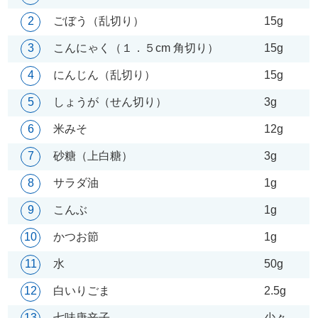
2
ごぼう（乱切り）
15g
3
こんにゃく（１．５cm 角切り）
15g
4
にんじん（乱切り）
15g
5
しょうが（せん切り）
3g
6
米みそ
12g
7
砂糖（上白糖）
3g
8
サラダ油
1g
9
こんぶ
1g
10
かつお節
1g
11
水
50g
12
白いりごま
2.5g
13
七味唐辛子
少々