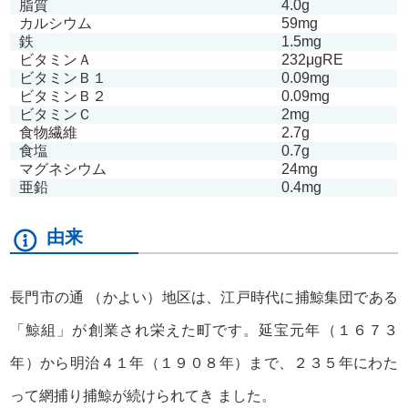
脂質
4.0g
カルシウム
59mg
鉄
1.5mg
ビタミンＡ
232μgRE
ビタミンＢ１
0.09mg
ビタミンＢ２
0.09mg
ビタミンＣ
2mg
食物繊維
2.7g
食塩
0.7g
マグネシウム
24mg
亜鉛
0.4mg
由来
長門市の通 （かよい）地区は、江戸時代に捕鯨集団である
「鯨組」が創業され栄えた町です。延宝元年（１６７３
年）から明治４１年（１９０８年）まで、２３５年にわた
って網捕り捕鯨が続けられてき ました。