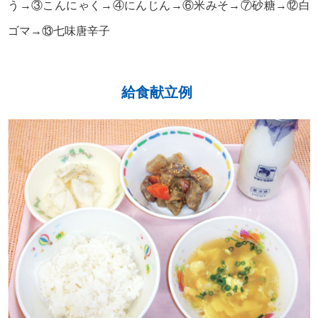
う→③こんにゃく→④にんじん→⑥米みそ→⑦砂糖→⑫白
ゴマ→⑬七味唐辛子
給食献立例